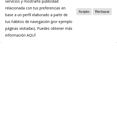
servicios y mostrarte publicidad
Política de privacidad
relacionada con tus preferencias en
Política de cookies
Acepto
Rechazar
base a un perfil elaborado a partir de
tus hábitos de navegación (por ejemplo
páginas visitadas). Puedes obtener más
información
AQUÍ
© 2026 Chosco de Tineo - Indicación Geográfica
Protegida.
Diseño:
Hosting Web