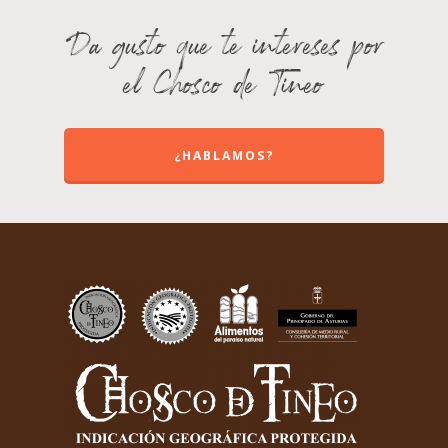
Da gusto que te intereses por
el Chosco de Tineo
¿HABLAMOS?