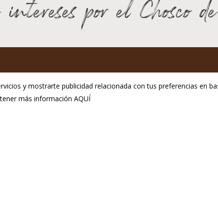
 intereses por el Chosco d
GP Chosco de Tineo
rvicios y mostrarte publicidad relacionada con tus preferencias en bas
C.P.E. de Tineo
obtener más información
AQUÍ
ol. Ind. La Curiscada
Aviso Legal
33877 Tineo
Política de privacidad
fono:(+34) 985 801 976
Política de cookies
@igpchoscodetineo.com
seño:
Hosting