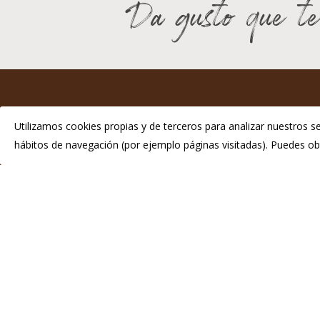
Da gusto que te
I
Utilizamos cookies propias y de terceros para analizar nuestros se
hábitos de navegación (por ejemplo páginas visitadas). Puedes 
P
Telé
info
© 2026 Chosco de Tineo - Indicación Geográfica Protegida.
Di