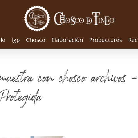
le
Igp
Chosco
Elaboración
Productores
Rec
e muestra con chosco archivos
Protegida