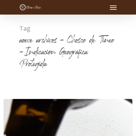
Tag
aoeve archivos - Chosco de Tineo
- Indicación Geográfica
Protegida