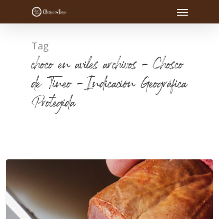
Tag
choco en aviles archivos - Chosco
de Tineo - Indicación Geográfica
Protegida