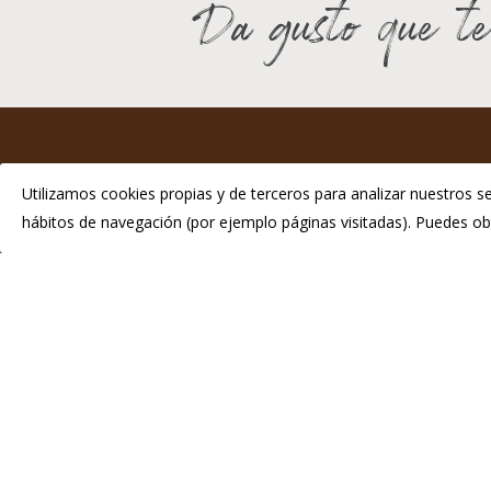
Da gusto que te
I
Utilizamos cookies propias y de terceros para analizar nuestros se
hábitos de navegación (por ejemplo páginas visitadas). Puedes 
P
Telé
info
© 2026 Chosco de Tineo - Indicación Geográfica Protegida.
Di