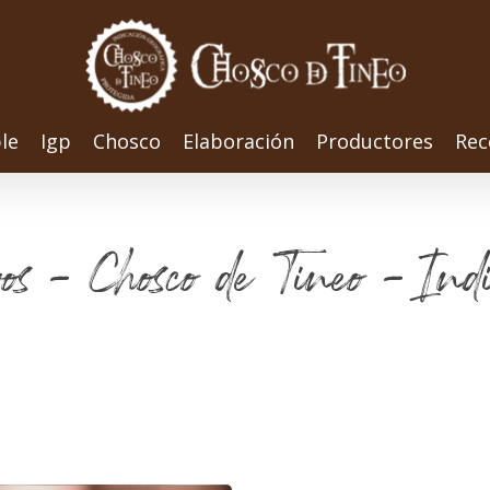
le
Igp
Chosco
Elaboración
Productores
Rec
vos - Chosco de Tineo - Indi