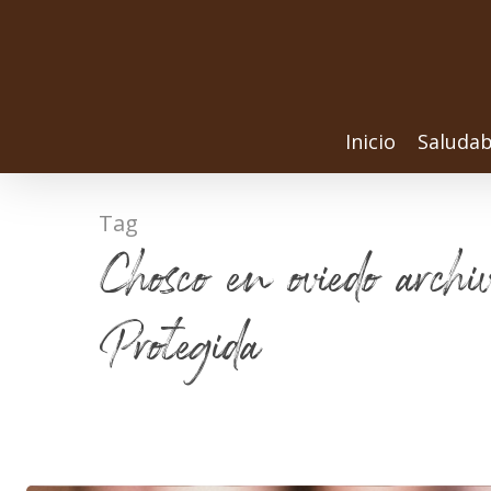
Inicio
Saludab
Tag
Chosco en oviedo archi
Protegida