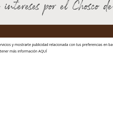
 intereses por el Chosco d
GP Chosco de Tineo
rvicios y mostrarte publicidad relacionada con tus preferencias en bas
C.P.E. de Tineo
obtener más información
AQUÍ
ol. Ind. La Curiscada
Aviso Legal
33877 Tineo
Política de privacidad
fono:(+34) 985 801 976
Política de cookies
@igpchoscodetineo.com
seño:
Hosting