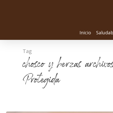
Inicio
Saludab
Tag
chosco y berzas archiv
Protegida