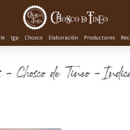
le
Igp
Chosco
Elaboración
Productores
Rec
os - Chosco de Tineo - Indic