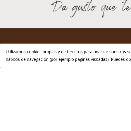
Da gusto que te
I
Utilizamos cookies propias y de terceros para analizar nuestros se
hábitos de navegación (por ejemplo páginas visitadas). Puedes 
P
Telé
info
© 2026 Chosco de Tineo - Indicación Geográfica Protegida.
Di