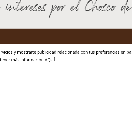
 intereses por el Chosco d
GP Chosco de Tineo
rvicios y mostrarte publicidad relacionada con tus preferencias en bas
C.P.E. de Tineo
obtener más información
AQUÍ
ol. Ind. La Curiscada
Aviso Legal
33877 Tineo
Política de privacidad
fono:(+34) 985 801 976
Política de cookies
@igpchoscodetineo.com
seño:
Hosting