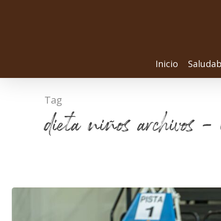
Inicio
Saludab
Tag
dieta niños archivos -