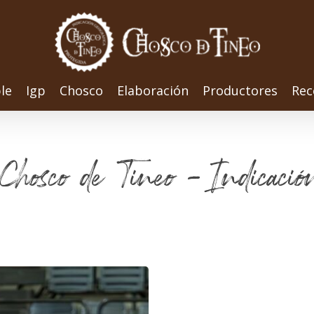
le
Igp
Chosco
Elaboración
Productores
Rec
 Chosco de Tineo - Indicació