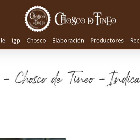
le
Igp
Chosco
Elaboración
Productores
Rec
os - Chosco de Tineo - Indica