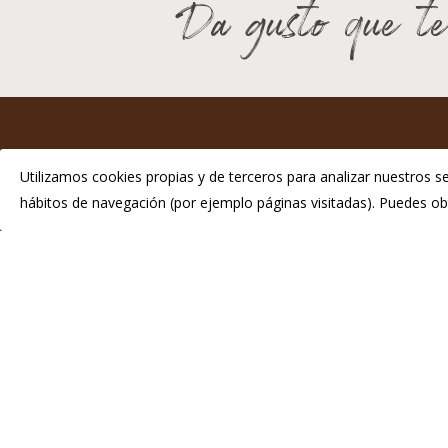
Da gusto que te
I
Utilizamos cookies propias y de terceros para analizar nuestros se
hábitos de navegación (por ejemplo páginas visitadas). Puedes 
P
Telé
info
© 2026 Chosco de Tineo - Indicación Geográfica Protegida.
Di