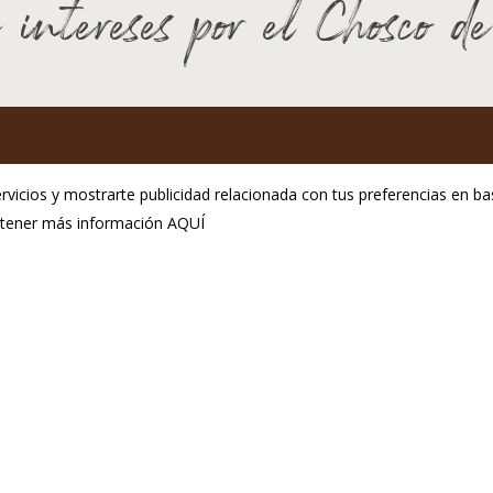
 intereses por el Chosco d
GP Chosco de Tineo
rvicios y mostrarte publicidad relacionada con tus preferencias en bas
C.P.E. de Tineo
obtener más información
AQUÍ
ol. Ind. La Curiscada
Aviso Legal
33877 Tineo
Política de privacidad
fono:(+34) 985 801 976
Política de cookies
@igpchoscodetineo.com
seño:
Hosting