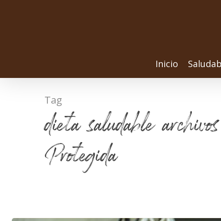
Inicio
Saludab
Tag
dieta saludable archiv
Protegida