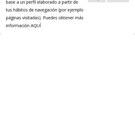
base a un perfil elaborado a partir de
tus hábitos de navegación (por ejemplo
páginas visitadas). Puedes obtener más
información
AQUÍ
IGP Chosco de Tineo
C.P.E. de Tineo
Pol. Ind. La Curiscada
33877 Tineo
Teléfono:(+34) 985 801 976
info@igpchoscodetineo.com