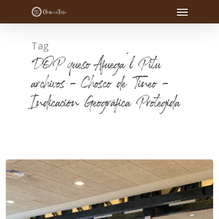
Tag
DOP queso Afuega´l Pitu
archivos - Chosco de Tineo -
Indicación Geográfica Protegida