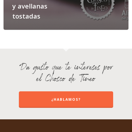
y avellanas
tostadas
Da gusto que te intereses por
el Chosco de Tineo
¿HABLAMOS?