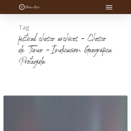
Tag
festival chosco archivos - Chosco
de Tineo - Indicación Geográfica
Protegida