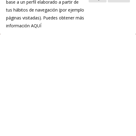
base a un perfil elaborado a partir de
tus hábitos de navegación (por ejemplo
páginas visitadas). Puedes obtener más
información
AQUÍ
IGP Chosco de Tineo
C.P.E. de Tineo
Pol. Ind. La Curiscada
33877 Tineo
Teléfono:(+34) 985 801 976
info@igpchoscodetineo.com