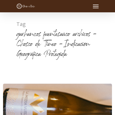
Tag
garbanzos fuentesaúco archivos -
Chosco de Tineo - Indicación
Geográfica Protegida