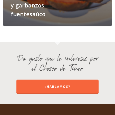
y garbanzos
fuentesaúco
Da gusto que te intereses por
el Chosco de Tineo
¿HABLAMOS?