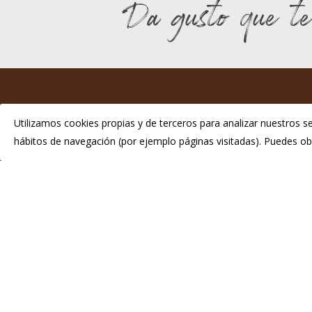
Da gusto que te
I
Utilizamos cookies propias y de terceros para analizar nuestros se
hábitos de navegación (por ejemplo páginas visitadas). Puedes 
P
Telé
info
© 2026 Chosco de Tineo - Indicación Geográfica Protegida.
Di