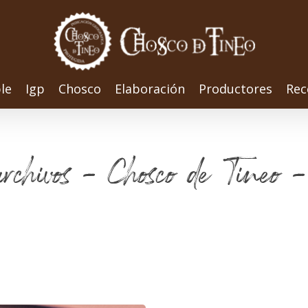
le
Igp
Chosco
Elaboración
Productores
Rec
archivos - Chosco de Tineo -