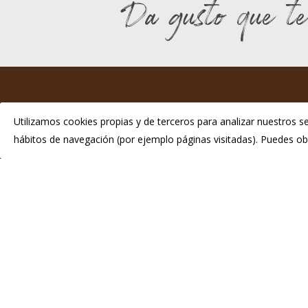
Da gusto que te
I
Utilizamos cookies propias y de terceros para analizar nuestros se
hábitos de navegación (por ejemplo páginas visitadas). Puedes 
P
Telé
info
© 2026 Chosco de Tineo - Indicación Geográfica Protegida.
Di