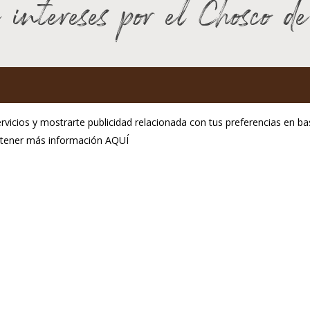
 intereses por el Chosco d
GP Chosco de Tineo
rvicios y mostrarte publicidad relacionada con tus preferencias en bas
C.P.E. de Tineo
obtener más información
AQUÍ
ol. Ind. La Curiscada
Aviso Legal
33877 Tineo
Política de privacidad
fono:(+34) 985 801 976
Política de cookies
@igpchoscodetineo.com
seño:
Hosting