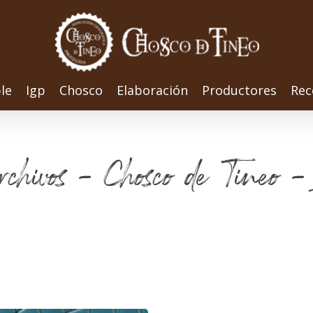
le
Igp
Chosco
Elaboración
Productores
Rec
chivos - Chosco de Tineo - 