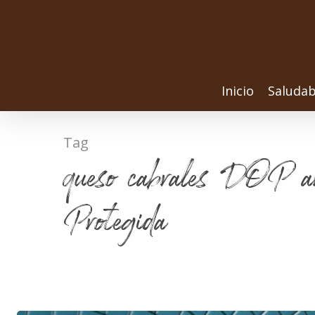
Inicio
Saludab
Tag
queso cabrales DOP ar
Protegida