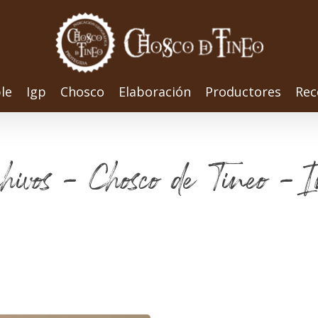
le
Igp
Chosco
Elaboración
Productores
Rec
chivos - Chosco de Tineo - I