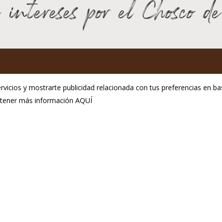
 intereses por el Chosco d
GP Chosco de Tineo
rvicios y mostrarte publicidad relacionada con tus preferencias en bas
C.P.E. de Tineo
obtener más información
AQUÍ
ol. Ind. La Curiscada
Aviso Legal
33877 Tineo
Política de privacidad
fono:(+34) 985 801 976
Política de cookies
@igpchoscodetineo.com
seño:
Hosting