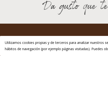
Da gusto que te
I
Utilizamos cookies propias y de terceros para analizar nuestros se
hábitos de navegación (por ejemplo páginas visitadas). Puedes 
P
Telé
info
© 2026 Chosco de Tineo - Indicación Geográfica Protegida.
Di