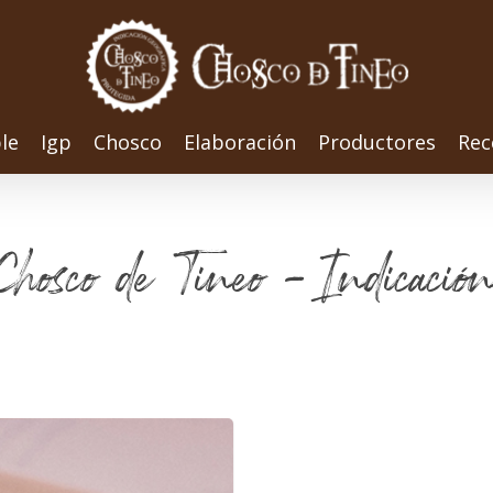
le
Igp
Chosco
Elaboración
Productores
Rec
 Chosco de Tineo - Indicació