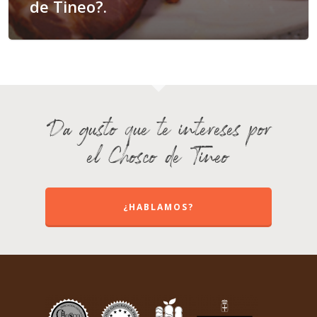
de Tineo?.
Da gusto que te intereses por
el Chosco de Tineo
¿HABLAMOS?