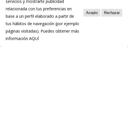
servicios y mostrarte publicidad
Política de privacidad
relacionada con tus preferencias en
Política de cookies
Acepto
Rechazar
base a un perfil elaborado a partir de
tus hábitos de navegación (por ejemplo
páginas visitadas). Puedes obtener más
información
AQUÍ
© 2026 Chosco de Tineo - Indicación Geográfica
Protegida.
Diseño:
Hosting Web