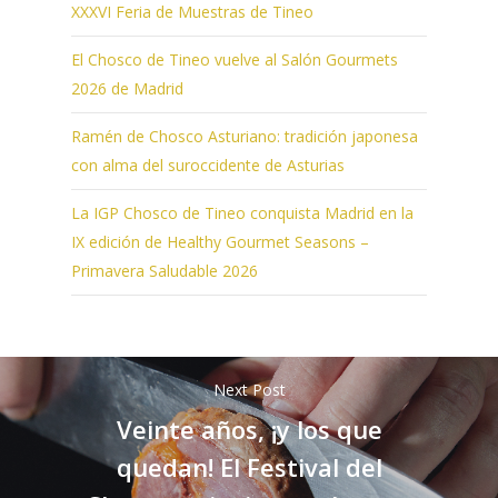
XXXVI Feria de Muestras de Tineo
El Chosco de Tineo vuelve al Salón Gourmets
2026 de Madrid
Ramén de Chosco Asturiano: tradición japonesa
con alma del suroccidente de Asturias
La IGP Chosco de Tineo conquista Madrid en la
IX edición de Healthy Gourmet Seasons –
Primavera Saludable 2026
Next Post
Veinte años, ¡y los que
quedan! El Festival del