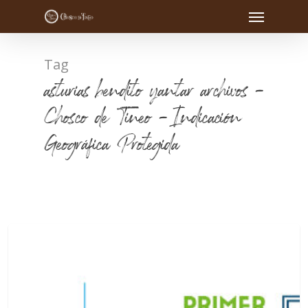
Tag
asturias bendito yantar archivos -
Chosco de Tineo - Indicación
Geográfica Protegida