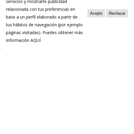
servicios y mostrarte publicidad
Política de privacidad
relacionada con tus preferencias en
Política de cookies
Acepto
Rechazar
base a un perfil elaborado a partir de
tus hábitos de navegación (por ejemplo
páginas visitadas). Puedes obtener más
información
AQUÍ
© 2026 Chosco de Tineo - Indicación Geográfica
Protegida.
Diseño:
Hosting Web