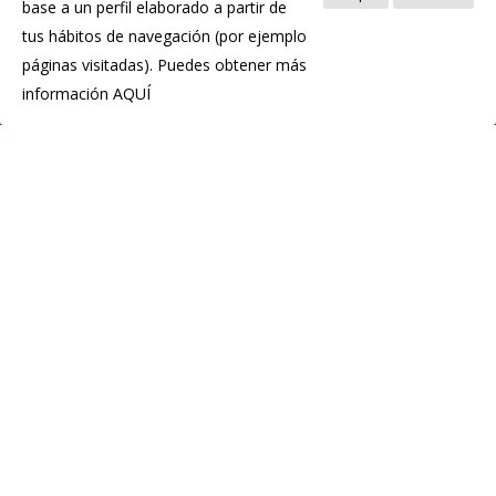
base a un perfil elaborado a partir de
tus hábitos de navegación (por ejemplo
páginas visitadas). Puedes obtener más
información
AQUÍ
IGP Chosco de Tineo
C.P.E. de Tineo
Pol. Ind. La Curiscada
33877 Tineo
Teléfono:(+34) 985 801 976
info@igpchoscodetineo.com