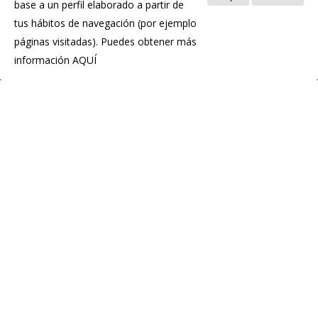
base a un perfil elaborado a partir de
tus hábitos de navegación (por ejemplo
páginas visitadas). Puedes obtener más
información
AQUÍ
IGP Chosco de Tineo
C.P.E. de Tineo
Pol. Ind. La Curiscada
33877 Tineo
Teléfono:(+34) 985 801 976
info@igpchoscodetineo.com