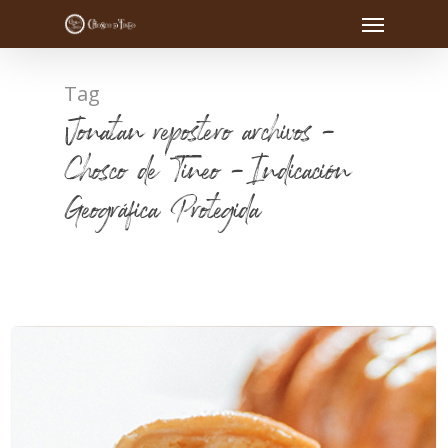
Tag
Jonatan repostero archivos -
Chosco de Tineo - Indicación
Geográfica Protegida