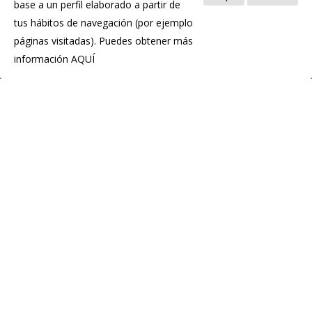
base a un perfil elaborado a partir de
tus hábitos de navegación (por ejemplo
páginas visitadas). Puedes obtener más
información
AQUÍ
IGP Chosco de Tineo
C.P.E. de Tineo
Pol. Ind. La Curiscada
33877 Tineo
Teléfono:(+34) 985 801 976
info@igpchoscodetineo.com