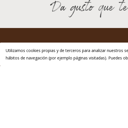
Da gusto que te
I
Utilizamos cookies propias y de terceros para analizar nuestros se
hábitos de navegación (por ejemplo páginas visitadas). Puedes 
P
Telé
info
© 2026 Chosco de Tineo - Indicación Geográfica Protegida.
Di