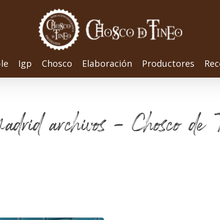
le
Igp
Chosco
Elaboración
Productores
Rec
adrid archivos - Chosco de 