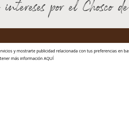
 intereses por el Chosco d
GP Chosco de Tineo
rvicios y mostrarte publicidad relacionada con tus preferencias en bas
C.P.E. de Tineo
obtener más información
AQUÍ
ol. Ind. La Curiscada
Aviso Legal
33877 Tineo
Política de privacidad
fono:(+34) 985 801 976
Política de cookies
@igpchoscodetineo.com
seño:
Hosting