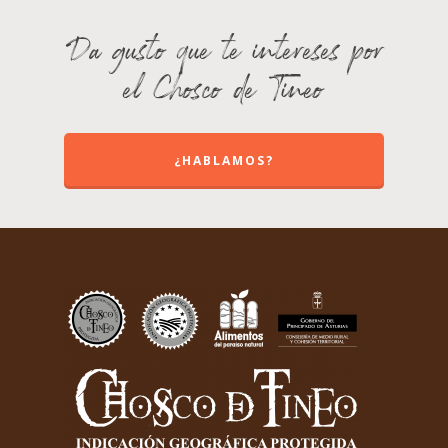
Da gusto que te intereses por
el Chosco de Tineo
¿HABLAMOS?