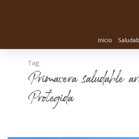
Inicio
Saludab
Tag
Primavera saludable ar
Protegida