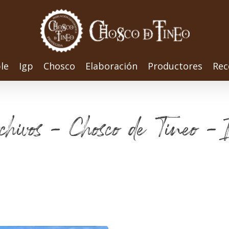
le
Igp
Chosco
Elaboración
Productores
Rec
chivos - Chosco de Tineo - I