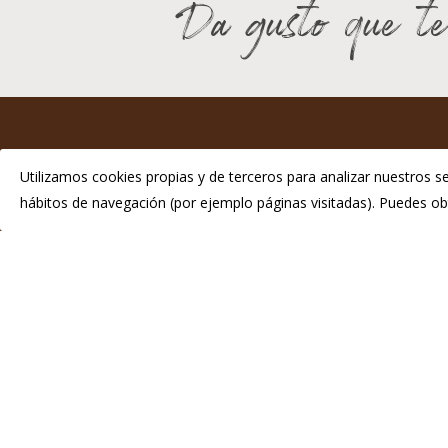
Da gusto que te
I
Utilizamos cookies propias y de terceros para analizar nuestros se
hábitos de navegación (por ejemplo páginas visitadas). Puedes 
P
Telé
info
© 2026 Chosco de Tineo - Indicación Geográfica Protegida.
Di