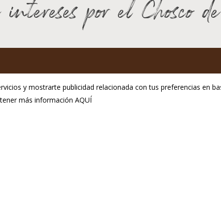
 intereses por el Chosco d
GP Chosco de Tineo
rvicios y mostrarte publicidad relacionada con tus preferencias en bas
C.P.E. de Tineo
obtener más información
AQUÍ
ol. Ind. La Curiscada
Aviso Legal
33877 Tineo
Política de privacidad
fono:(+34) 985 801 976
Política de cookies
@igpchoscodetineo.com
seño:
Hosting