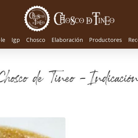
le
Igp
Chosco
Elaboración
Productores
Rec
 Chosco de Tineo - Indicació