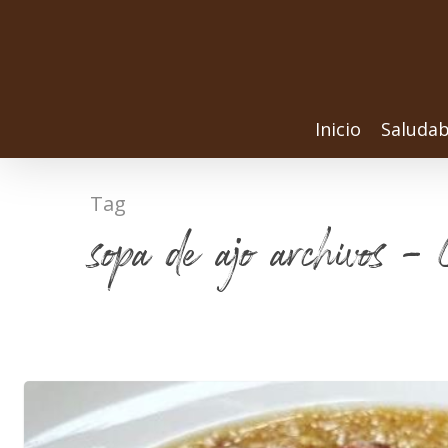
Inicio
Saludab
Tag
sopa de ajo archivos -