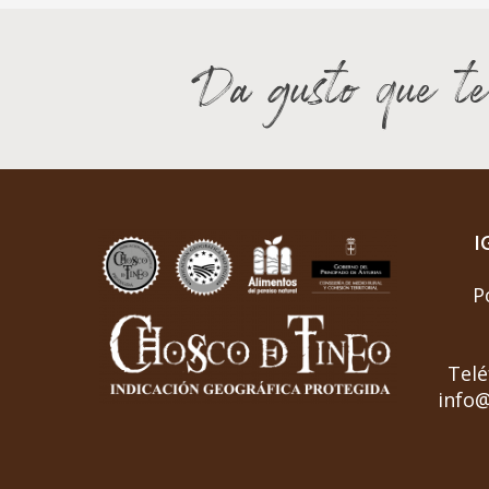
Da gusto que te
I
P
Telé
info