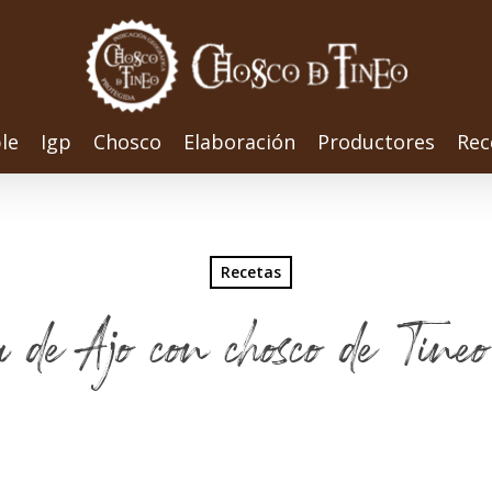
le
Igp
Chosco
Elaboración
Productores
Rec
Recetas
a de Ajo con chosco de Tineo