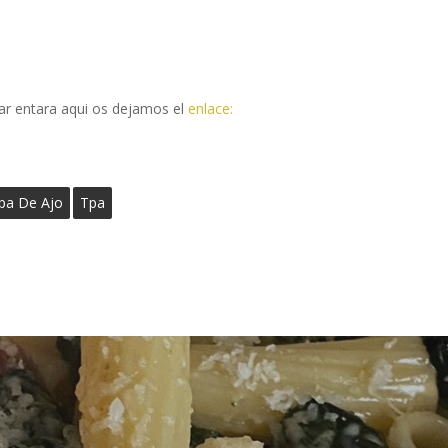
tar entara aqui os dejamos el
enlace:
pa De Ajo
Tpa