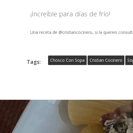
¡Increíble para días de frío!
Una receta de @cristiancocineru, si la quereis consul
Chosco Con Sopa
Cristian Cocinero
So
Tags: