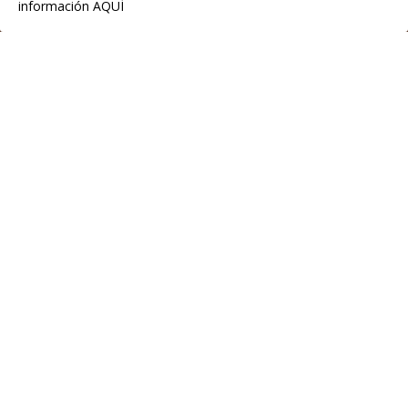
información
AQUÍ
IGP Chosco de Tineo
C.P.E. de Tineo
Pol. Ind. La Curiscada
33877 Tineo
Teléfono:(+34) 985 801 976
info@igpchoscodetineo.com
Aviso Legal
Política de privacidad