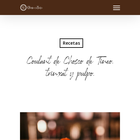
Recetas
Coulant de Chosco de Tineo,
trinxat y pulpo.