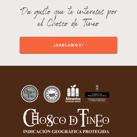
Da gusto que te intereses por
el Chosco de Tineo
¿HABLAMOS?