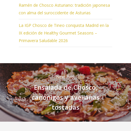
Ramén de Chosco Asturiano: tradición japonesa
con alma del suroccidente de Asturias
La IGP Chosco de Tineo conquista Madrid en la
IX edición de Healthy Gourmet Seasons –
Primavera Saludable 2026
Next Post
Ensalada de Chosco,
canónigos y avellanas
tostadas