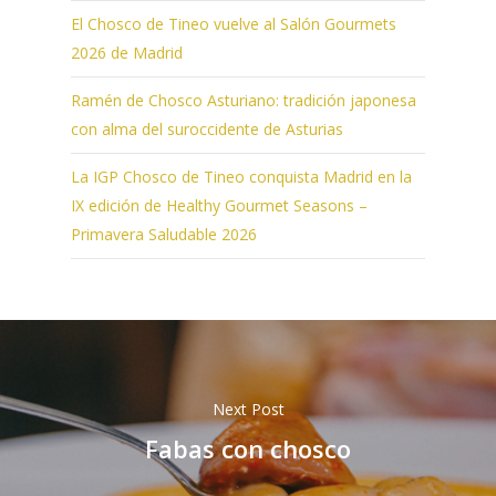
El Chosco de Tineo vuelve al Salón Gourmets
2026 de Madrid
Ramén de Chosco Asturiano: tradición japonesa
con alma del suroccidente de Asturias
La IGP Chosco de Tineo conquista Madrid en la
IX edición de Healthy Gourmet Seasons –
Primavera Saludable 2026
Next Post
Fabas con chosco