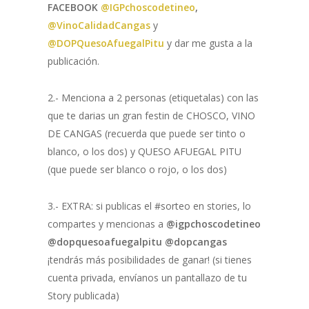
FACEBOOK
@IGPchoscodetineo
,
@VinoCalidadCangas
y
@DOPQuesoAfuegalPitu
y dar me gusta a la
publicación.
2.- Menciona a 2 personas (etiquetalas) con las
que te darias un gran festin de CHOSCO, VINO
DE CANGAS (recuerda que puede ser tinto o
blanco, o los dos) y QUESO AFUEGAL PITU
(que puede ser blanco o rojo, o los dos)
3.- EXTRA: si publicas el #sorteo en stories, lo
compartes y mencionas a
@igpchoscodetineo
@dopquesoafuegalpitu @dopcangas
¡tendrás más posibilidades de ganar! (si tienes
cuenta privada, envíanos un pantallazo de tu
Story publicada)