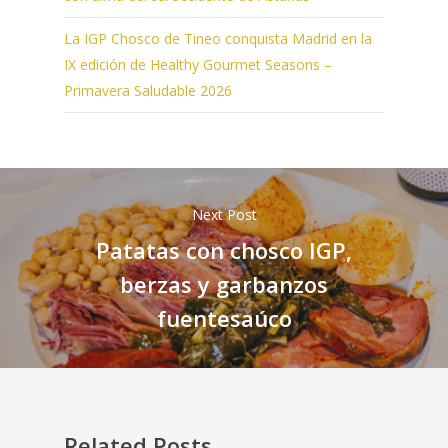
La IGP Chosco de Tineo conquista Madrid en la
IX edición de Healthy Gourmet Seasons –
Primavera Saludable 2026
Next Post
Patatas con chosco IGP,
berzas y garbanzos
fuentesaúco
Related Posts