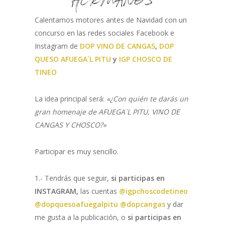
HERMANOS
Calentamos motores antes de Navidad con un
concurso en las redes sociales Facebook e
Instagram de
DOP VINO DE CANGAS
,
DOP
QUESO AFUEGA´L PITU
y
IGP CHOSCO DE
TINEO
La idea principal será:
«¿Con quién te darás un
gran homenaje de AFUEGA´L PITU, VINO DE
CANGAS Y CHOSCO?»
Participar es muy sencillo.
1.- Tendrás que seguir,
si participas en
INSTAGRAM,
las cuentas
@igpchoscodetineo
@dopquesoafuegalpitu
@dopcangas
y dar
me gusta a la publicación, o
si participas en