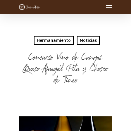
Hermanamiento
Noticias
Concurso Vino de Cangas,
Queso Afuega`l Pitu y Chosco
de Tineo