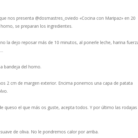
a que nos presenta @dosmastres_oviedo «Cocina con Maripaz» en 20
l horno, se preparan los ingredientes.
no la dejo reposar más de 10 minutos, al ponerle leche, harina fuerz
o…
a bandeja del horno.
nos 2 cm de margen exterior. Encima ponemos una capa de patata
lvo.
 queso el que más os guste, acepta todos. Y por último las rodajas
uave de oliva. No le pondremos calor por arriba.