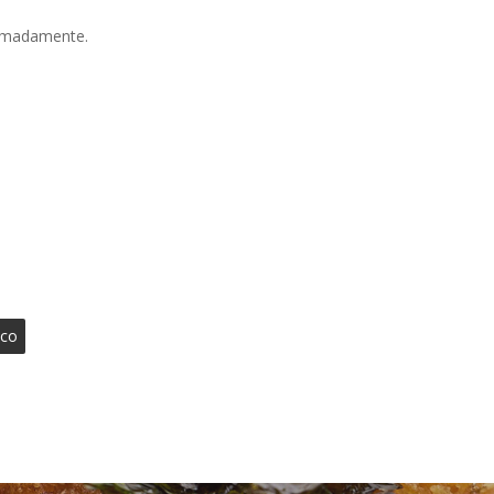
ximadamente.
sco