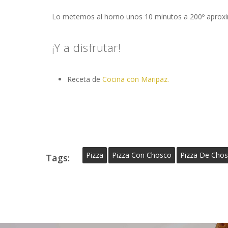
Lo metemos al horno unos 10 minutos a 200º apro
¡Y a disfrutar!
Receta de
Cocina con Maripaz.
Pizza
Pizza Con Chosco
Pizza De Cho
Tags: