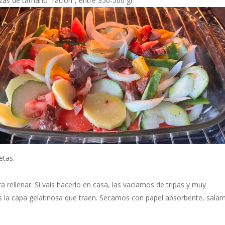
ezas de
tamaño “ración”, entre 350-500 gr.
etas.
 rellenar. Si vais hacerlo en casa, las vaciamos de tripas y muy
les la capa gelatinosa que traen. Secamos con papel absorbente, sala