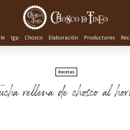
le
Igp
Chosco
Elaboración
Productores
Rec
Recetas
ucha rellena de chosco al ho